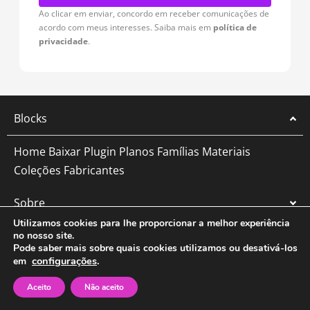
Ao clicar em enviar, concordo em receber comunicações de
acordo com meus interesses. Saiba mais em
política de
privacidade
.
Blocks
Home
Baixar Plugin
Planos
Famílias
Materiais
Coleções
Fabricantes
Sobre
Utilizamos cookies para lhe proporcionar a melhor experiência
Empresas
no nosso site.
Pode saber mais sobre quais cookies utilizamos ou desativá-los
configurações
.
em
Afiliados
Aceito
Não aceito
Legal