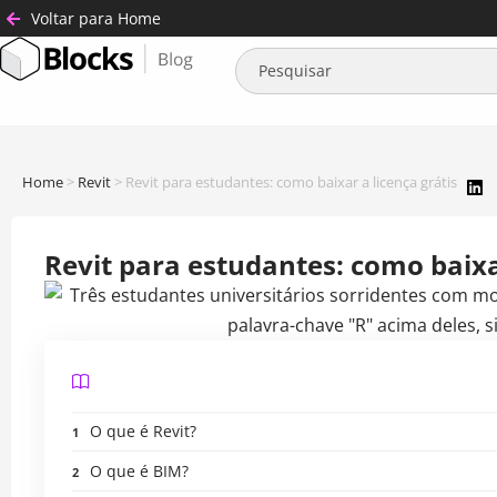
Voltar para Home
Home
>
Revit
>
Revit para estudantes: como baixar a licença grátis
Revit para estudantes: como baixar
O que é Revit?
O que é BIM?