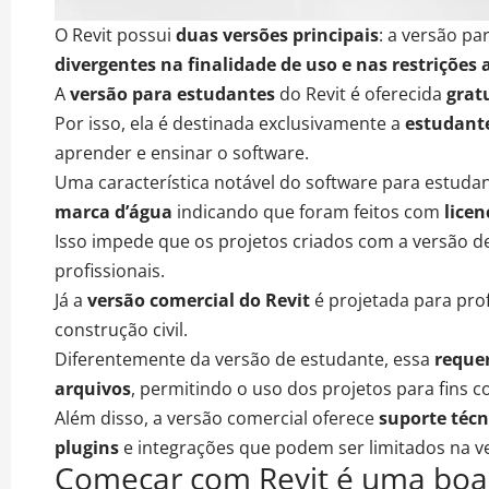
O Revit possui
duas versões principais
: a versão p
divergentes na finalidade de uso e nas restrições 
A
versão para estudantes
do Revit é oferecida
grat
Por isso, ela é destinada exclusivamente a
estudante
aprender e ensinar o software.
Uma característica notável do software para estuda
marca d’água
indicando que foram feitos com
lice
Isso impede que os
projetos criados com a versão de
profissionais
.
Já a
versão comercial do Revit
é projetada para
prof
construção civil
.
Diferentemente da versão de estudante, essa
reque
arquivos
, permitindo o
uso dos projetos para fins c
Além disso, a versão comercial oferece
suporte técn
plugins
e integrações que podem ser limitados na v
Começar com Revit é uma boa 