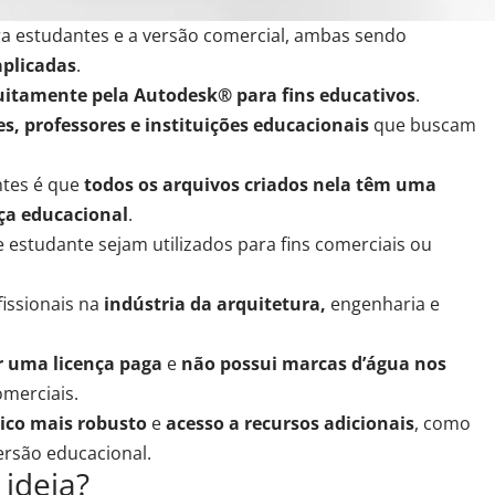
ara estudantes e a versão comercial, ambas sendo
aplicadas
.
uitamente pela
Autodesk
® para fins educativos
.
s, professores e instituições educacionais
que buscam
ntes é que
todos os arquivos criados nela têm uma
nça educacional
.
 estudante sejam utilizados para fins comerciais ou
issionais
na
indústria da arquitetura
,
engenharia e
r uma licença paga
e
não possui marcas d’água nos
omerciais
.
ico mais robusto
e
acesso a recursos adicionais
, como
ersão educacional.
ideia?