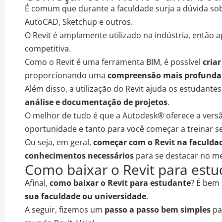
É comum que durante a faculdade surja a dúvida so
AutoCAD, Sketchup e outros.
O
Revit é amplamente utilizado na indústria
, então 
competitiva
.
Como o Revit é uma
ferramenta BIM
, é possível
cria
proporcionando uma
compreensão mais profunda 
Além disso, a utilização do Revit ajuda os estudante
análise e documentação de projetos
.
O melhor de tudo é que a
Autodesk® oferece a versã
oportunidade e tanto para você
começar a treinar s
Ou seja, em geral,
começar com o Revit na faculdad
conhecimentos necessários
para se destacar no me
Como baixar o Revit para estu
Afinal,
como baixar o Revit para estudante
? É bem
sua faculdade ou universidade
.
A seguir, fizemos um
passo a passo bem simples
pa