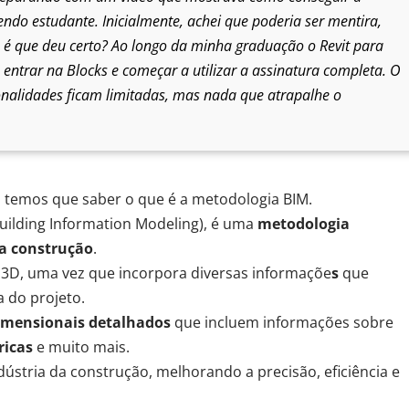
endo estudante. Inicialmente, achei que poderia ser mentira,
é que deu certo? Ao longo da minha graduação o Revit para
entrar na Blocks e começar a utilizar a assinatura completa. O
onalidades ficam limitadas, mas nada que atrapalhe o
 temos que saber
o que é a metodologia BIM
.
ilding Information Modeling)
, é uma
metodologia
ma construção
.
 3D
, uma vez que
incorpora diversas informaçõe
s
que
a do projeto
.
dimensionais detalhados
que incluem informações sobre
ricas
e muito mais.
dústria da construção
, melhorando a
precisão, eficiência e