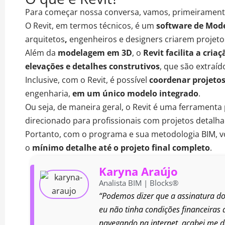
Para começar nossa conversa, vamos, primeirament
O
Revit
, em termos técnicos, é um
software de Mod
arquitetos
,
engenheiros e designers criarem projet
Além da
modelagem em 3D
, o
Revit facilita a cria
elevações e detalhes construtivos
, que são extraí
Inclusive, com o Revit, é possível
coordenar projetos 
engenharia,
em um
único modelo integrado
.
Ou seja, de maneira geral, o Revit é uma
ferramenta
direcionado para
profissionais com projetos detalh
Portanto, com o programa e sua metodologia BIM, 
o
mínimo detalhe até o projeto final completo
.
Karyna Araújo
Analista BIM | Blocks®
“Podemos dizer que a assinatura do 
eu não tinha condições financeiras
navegando na internet, acabei me