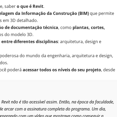
e, saber
o que é Revit
.
elagem da Informação da Construção (BIM)
que permite
os em 3D detalhado
.
ção de
documentação técnica
, como
plantas, cortes,
dos do modelo 3D.
entre diferentes disciplinas
: arquitetura, design e
 poderosa
do mundo da engenharia, arquitetura e design,
ados
.
você poderá
acessar todos os níveis do seu projeto
, desde
Revit não é tão acessível assim. Então, na época da faculdade,
 de arcar com a assinatura completa do programa. Um dia,
 deparando com um vídeo que mostrava como conseguir a