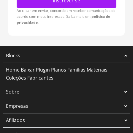
Inscrever-se
Ao clicar em enviar, concordo em receber comunicações de
acordo com meus interesses. Saiba mais em
política de
privacidade
.
Blocks
Home
Baixar Plugin
Planos
Famílias
Materiais
Coleções
Fabricantes
Sobre
Empresas
Afiliados